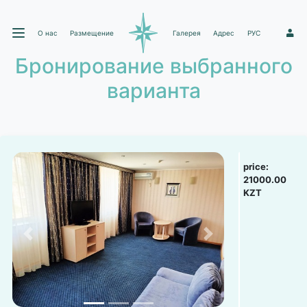
О нас
Размещение
Галерея
Адрес
РУС
1
Бронирование выбранного
варианта
price:
21000.00
KZT
Previous
Next