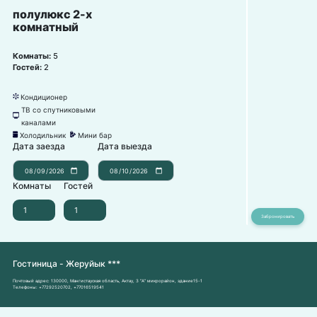
полулюкс 2-х
комнатный
Комнаты:
5
Гостей:
2
Кондиционер
뀸
ТВ со спутниковыми
넎
каналами
Холодильник
Мини бар
녒
넕
Дата заезда
Дата выезда
Комнаты
Гостей
Гостиница - Жеруйык ***
Почтовый адрес:
130000, Мангистауская область, Актау, 3 "А" микрорайон, здание15-1
Телефоны:
+77292520702
,
+77016519541