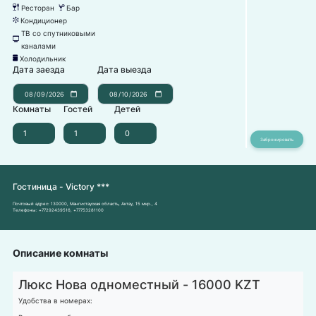
Ресторан
Бар
뎃
끝
Кондиционер
뀸
ТВ со спутниковыми
넎
каналами
Холодильник
녒
Дата заезда
Дата выезда
Комнаты
Гостей
Детей
Гостиница - Victory ***
Почтовый адрес:
130000, Мангистауская область, Актау, 15 мкр., 4
Телефоны:
+77292439516
,
+77753281100
Описание комнаты