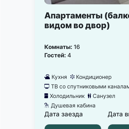
Апартаменты (балк
видом во двор)
Комнаты:
16
Гостей:
4
Кухня
Кондиционер
댐
뀸
ТВ со спутниковыми канала
넎
Холодильник
Санузел
녒
댃
Душевая кабина
댴
Дата заезда
Дата 