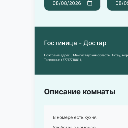
Гостиница - Достар
Почтовый адрес:
, Мангистауская область, Актау, мк
Телефоны:
+77717718811
,
Описание комнаты