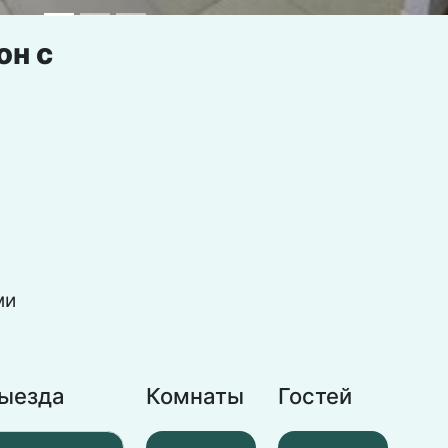
он с
ми
выезда
Комнаты
Гостей