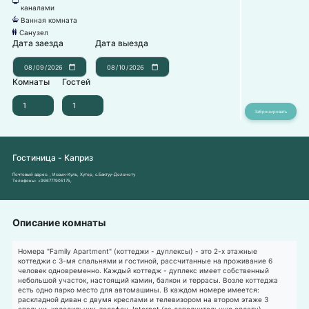
넎
каналами
Ванная комната
넸
Санузел
댃
Дата заезда
Дата выезда
Комнаты
Гостей
Гостиница - Каприз
Почтовый адрес:
, Иссык-Куль, Хутор, с.Бактуу-Долоноту
Телефоны:
+996777905175
,
Описание комнаты