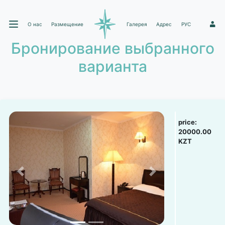
О нас
Размещение
Галерея
Адрес
РУС
1
Бронирование выбранного
варианта
price:
20000.00
KZT
Previous
Next