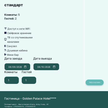
стандарт
Комнаты:
5
Гостей:
2
Доступ к сети WiFi
뀄
Сейфовое хранение
뀰
ТВ со спутниковыми
넎
каналами
Санузел
댃
Душевая кабина
댴
Мини бар
넕
Дата заезда
Дата выезда
Комнаты
Гостей
Гостиница - Golden Palace Hotel****
Почтовый адрес:
, Мангистауская область, Актау, 6 мкр., 40
Телефоны:
+77005600170
,
+77292600170