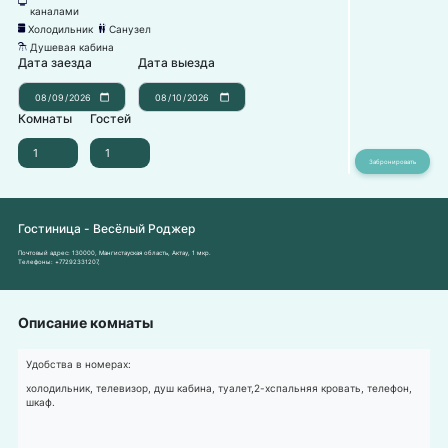
넎
каналами
Холодильник
Санузел
녒
댃
Душевая кабина
댴
Дата заезда
Дата выезда
Комнаты
Гостей
Гостиница - Весёлый Роджер
Почтовый адрес:
130000, Мангистауская область, Актау, 1 мкр.
Телефоны:
+77292331207
,
Описание комнаты