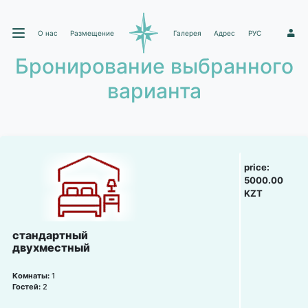
О нас
Размещение
Галерея
Адрес
РУС
1
Бронирование выбранного
варианта
price:
5000.00
KZT
стандартный
двухместный
Комнаты:
1
Гостей:
2