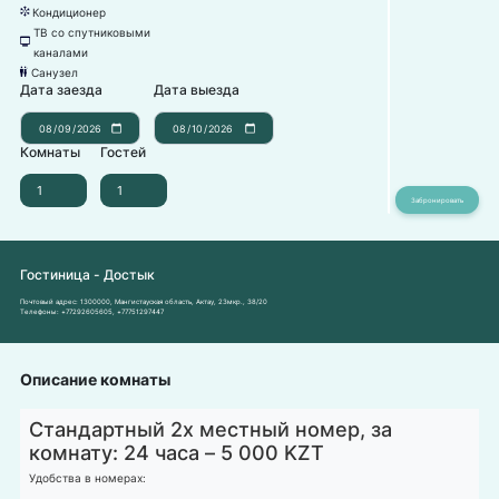
Кондиционер
뀸
ТВ со спутниковыми
넎
каналами
Санузел
댃
Дата заезда
Дата выезда
Комнаты
Гостей
Гостиница - Достык
Почтовый адрес:
1300000, Мангистауская область, Актау, 23мкр., 38/20
Телефоны:
+77292605605
,
+77751297447
Описание комнаты