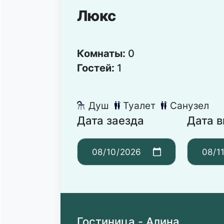
Люкс
Комнаты:
0
Гостей:
1
Душ
Туалет
Санузел
댴
댃
댃
Дата заезда
Дата 
Гостиница - Алина