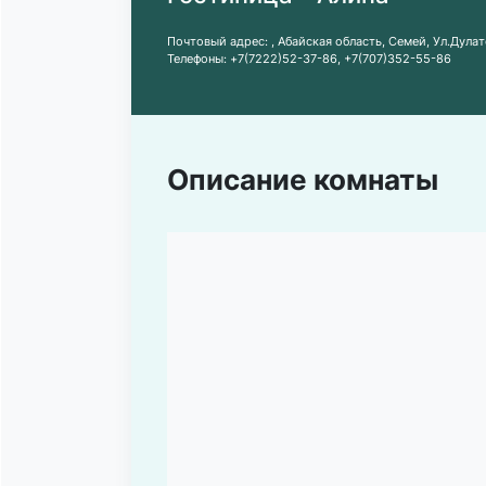
Почтовый адрес:
, Абайская область, Семей, Ул.Дулат
Телефоны:
+7(7222)52-37-86
,
+7(707)352-55-86
Описание комнаты