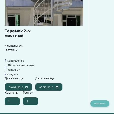
Теремок 2-х
местный
Комнаты:
28
Гостей:
2
Кондиционер
뀸
ТВ со спутниковыми
넎
каналами
Санузел
댃
Дата заезда
Дата выезда
Комнаты
Гостей