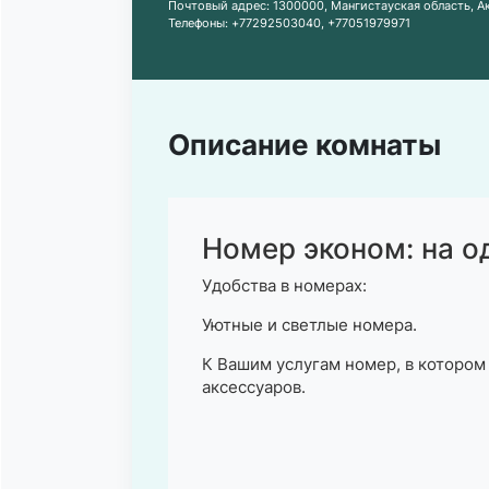
Почтовый адрес:
1300000, Мангистауская область, Акт
Телефоны:
+77292503040
,
+77051979971
Описание комнаты