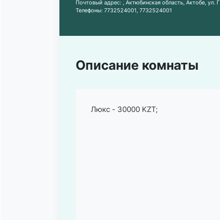
Почтовый адрес:
, Актюбинская область, Актобе, ул. 
Телефоны:
7732524001
,
7732524001
Описание комнаты