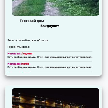
Гостевой дом -
Бакдаулет
Регион: Жамбылская область
Город: Мынказан
Комната:
Лоджия
Есть свободные места.
Цена:
для запрошенных дат не установлена.
Комната:
Юрта
Есть свободные места.
Цена:
для запрошенных дат не установлена.
Комната:
Shared
Есть свободные места.
Цена:
для запрошенных дат не установлена.