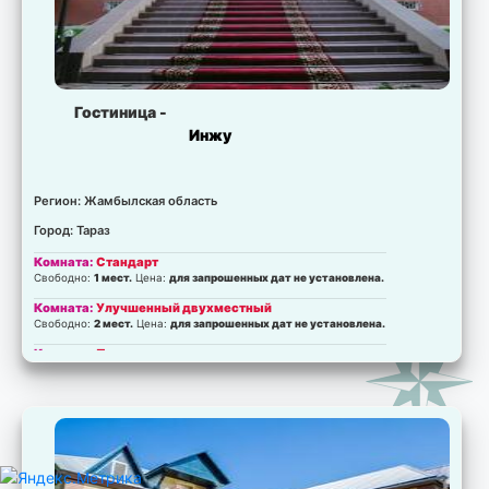
Гостиница -
Инжу
Регион: Жамбылская область
Город: Тараз
Комната:
Стандарт
Свободно:
1 мест.
Цена:
для запрошенных дат не установлена.
Комната:
Улучшенный двухместный
Свободно:
2 мест.
Цена:
для запрошенных дат не установлена.
Комната:
Полулюкс
Свободно:
2 мест.
Цена:
для запрошенных дат не установлена.
Комната:
Люкс
Свободно:
2 мест.
Цена:
для запрошенных дат не установлена.
Комната:
VIP
Свободно:
4 мест.
Цена:
для запрошенных дат не установлена.