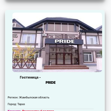
Свободно:
5 комнат.
Цена:
для запрошенных дат не установлена.
Комната:
Люкс
Свободно:
5 комнат.
Цена:
для запрошенных дат не установлена.
Гостиница -
PRIDE
Регион: Жамбылская область
Город: Тараз