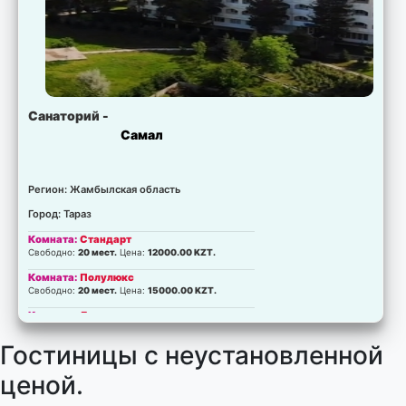
Санаторий -
Самал
Регион: Жамбылская область
Город: Тараз
Комната:
Стандарт
Свободно:
20 мест.
Цена:
12000.00 KZT.
Комната:
Полулюкс
Свободно:
20 мест.
Цена:
15000.00 KZT.
Комната:
Люкс
Свободно:
6 мест.
Цена:
20000.00 KZT.
Гостиницы с неустановленной
ценой.