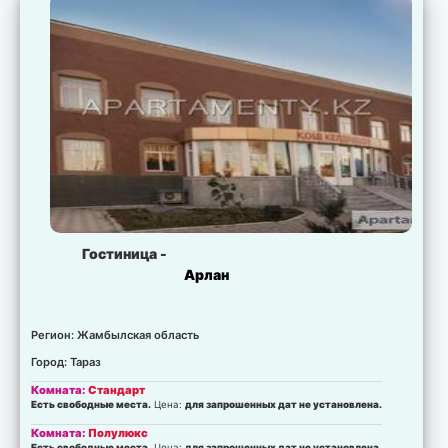
Гостиница -
Арлан
Регион: Жамбылская область
Город: Тараз
Комната:
Стандарт
Есть свободные места.
Цена:
для запрошенных дат не установлена.
Комната:
Полулюкс
Есть свободные места.
Цена:
для запрошенных дат не установлена.