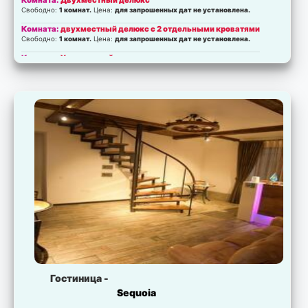
Комната:
Двухместный делюкс
Свободно:
1 комнат.
Цена:
для запрошенных дат не установлена.
Комната:
двухместный делюкс с 2 отдельными кроватями
Свободно:
1 комнат.
Цена:
для запрошенных дат не установлена.
Комната:
Улучшенный делюкс
Свободно:
1 комнат.
Цена:
для запрошенных дат не установлена.
Комната:
Люкс
Свободно:
2 комнат.
Цена:
для запрошенных дат не установлена.
Комната:
Комфорт трехместный
Свободно:
2 комнат.
Цена:
для запрошенных дат не установлена.
Гостиница -
Sequoia