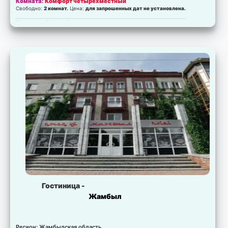
Комната:
Комфорт четырехместный
Свободно:
2 комнат.
Цена:
для запрошенных дат не установлена.
Комната:
Люкс с 2 спальнямм
Свободно:
2 комнат.
Цена:
для запрошенных дат не установлена.
Гостиница -
Жамбыл
Регион: Жамбылская область