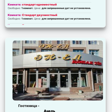
Комната:
стандарт одноместный
Свободно:
1 комнат.
Цена:
для запрошенных дат не установлена.
Комната:
Стандарт двухместный
Свободно:
1 комнат.
Цена:
для запрошенных дат не установлена.
Комната:
Полулюкс
Свободно:
2 комнат.
Цена:
для запрошенных дат не установлена.
Комната:
Люкс
Свободно:
2 комнат.
Цена:
для запрошенных дат не установлена.
Гостиница -
Анель