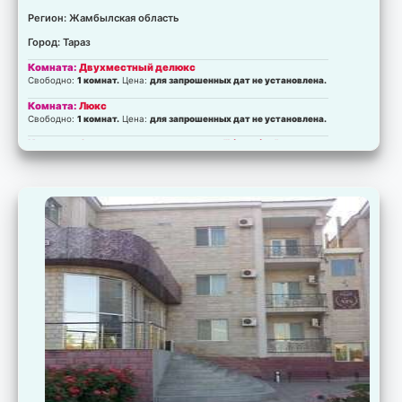
Регион: Жамбылская область
Город: Тараз
Комната:
Двухместный делюкс
Свободно:
1 комнат.
Цена:
для запрошенных дат не установлена.
Комната:
Люкс
Свободно:
1 комнат.
Цена:
для запрошенных дат не установлена.
Комната:
Студио делюкс с кроватью "king-size"
Свободно:
2 комнат.
Цена:
для запрошенных дат не установлена.
Комната:
Двухместный делюкс с 1 кроватью
Свободно:
2 комнат.
Цена:
для запрошенных дат не установлена.
Комната:
Апартаменты в пентхаусе
Свободно:
3 комнат.
Цена:
для запрошенных дат не установлена.
Комната:
Семейный
Свободно:
3 комнат.
Цена:
для запрошенных дат не установлена.