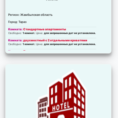
Регион: Жамбылская область
Город: Тараз
Комната:
Стандартные апартаменты
Свободно:
1 комнат.
Цена:
для запрошенных дат не установлена.
Комната:
двухместный с 2 отдельными кроватями
Свободно:
1 комнат.
Цена:
для запрошенных дат не установлена.
Комната:
Полулюкс
Свободно:
1 комнат.
Цена:
для запрошенных дат не установлена.
Комната:
Люкс
Свободно:
1 комнат.
Цена:
для запрошенных дат не установлена.
Комната:
Семейный люкс
Свободно:
2 комнат.
Цена:
для запрошенных дат не установлена.
Комната:
Классический трехместный
Свободно:
1 комнат.
Цена:
для запрошенных дат не установлена.
Комната:
Роскошный трехместный
Свободно:
1 комнат.
Цена:
для запрошенных дат не установлена.
Комната:
Классический четырехместный
Свободно:
1 комнат.
Цена:
для запрошенных дат не установлена.