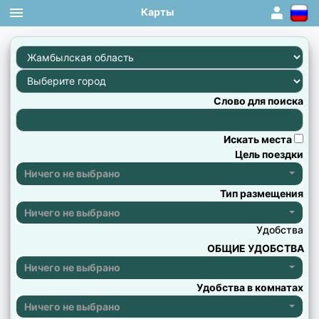
Карты
1
×
×
×
×
×
×
×
×
×
×
×
×
×
×
×
×
×
×
×
×
×
×
×
×
×
×
×
×
×
×
×
×
×
×
×
×
×
×
×
×
×
×
Слово для поиска
Искать места
Цель поездки
Ничего не выбрано
Тип размещения
Ничего не выбрано
Удобства
ОБЩИЕ УДОБСТВА
Ничего не выбрано
Удобства в комнатах
Ничего не выбрано