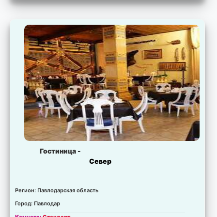
Есть свободные места.
Цена:
для запрошенных дат не установлена.
Комната:
Берлога
Есть свободные места.
Цена:
для запрошенных дат не установлена.
Комната:
Тропик
Есть свободные места.
Цена:
для запрошенных дат не установлена.
Гостиница -
Север
Регион: Павлодарская область
Город: Павлодар