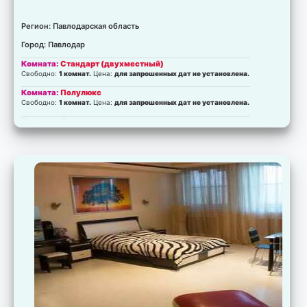
Регион: Павлодарская область
Город: Павлодар
Комната:
Стандарт (двухместный)
Свободно:
1 комнат.
Цена:
для запрошенных дат не установлена.
Комната:
Полулюкс
Свободно:
1 комнат.
Цена:
для запрошенных дат не установлена.
Комната:
Люкс
Свободно:
2 комнат.
Цена:
для запрошенных дат не установлена.
Комната:
Люкс
Свободно:
2 комнат.
Цена:
для запрошенных дат не установлена.