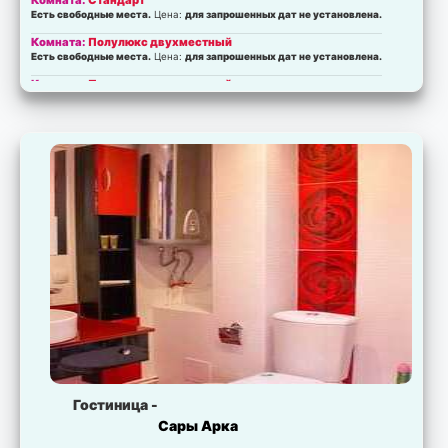
Комната:
Стандарт
Есть свободные места.
Цена:
для запрошенных дат не установлена.
Комната:
Полулюкс двухместный
Есть свободные места.
Цена:
для запрошенных дат не установлена.
Комната:
Полулюкс двухместный
Есть свободные места.
Цена:
для запрошенных дат не установлена.
Комната:
Полулюкс
Есть свободные места.
Цена:
для запрошенных дат не установлена.
Комната:
Люкс
Есть свободные места.
Цена:
для запрошенных дат не установлена.
Комната:
Люкс
Есть свободные места.
Цена:
для запрошенных дат не установлена.
Гостиница -
Сары Арка