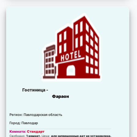
Комната:
Люкс
Есть свободные места.
Цена:
для запрошенных дат не установлена.
Комната:
Апартаменты
Есть свободные места.
Цена:
для запрошенных дат не установлена.
Гостиница -
Фараон
Регион: Павлодарская область
Город: Павлодар
Комната:
Стандарт
Свободно:
1 комнат.
Цена:
для запрошенных дат не установлена.