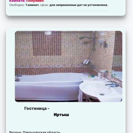
Комната:
Полулюкс
Свободно:
1 комнат.
Цена:
для запрошенных дат не установлена.
Комната:
Полулюкс
Свободно:
1 комнат.
Цена:
для запрошенных дат не установлена.
Комната:
Люкс
Свободно:
2 комнат.
Цена:
для запрошенных дат не установлена.
Гостиница -
Иртыш
Регион: Павлодарская область