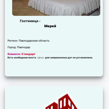
Гостиница -
Мерей
Регион: Павлодарская область
Город: Павлодар
Комната:
Стандарт
Есть свободные места.
Цена:
для запрошенных дат не установлена.