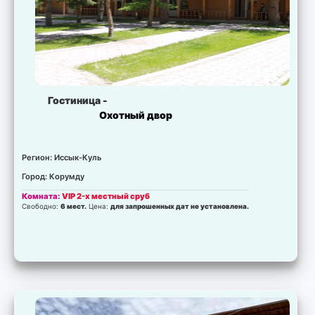
Свободно:
0 мест.
Цена:
для запрошенных дат не установлена.
Комната:
Зоопарк
Свободно:
0 мест.
Цена:
для запрошенных дат не установлена.
Комната:
Мечеть
Свободно:
0 мест.
Цена:
для запрошенных дат не установлена.
Комната:
Свято-Троицкая церковь.
Свободно:
0 мест.
Цена:
для запрошенных дат не установлена.
Гостиница -
Комната:
Амфитеатр Dordoi Nomad
Охотный двор
Свободно:
0 мест.
Цена:
для запрошенных дат не установлена.
Комната:
Музей Пржевальского
Свободно:
0 мест.
Цена:
для запрошенных дат не установлена.
Регион: Иссык-Куль
Город: Корумду
Комната:
VIP 2-х местный сруб
Свободно:
6 мест.
Цена:
для запрошенных дат не установлена.