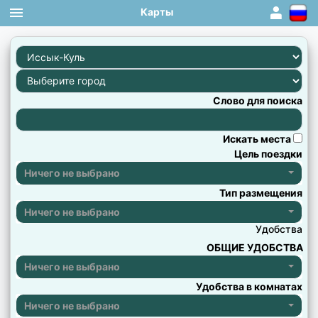
Карты
1
×
×
×
×
×
×
×
×
×
×
×
×
×
×
×
×
×
×
×
×
×
×
×
×
×
×
×
×
×
×
×
×
×
×
×
×
×
×
×
×
×
×
Слово для поиска
Искать места
Цель поездки
Ничего не выбрано
Тип размещения
Ничего не выбрано
Удобства
ОБЩИЕ УДОБСТВА
Ничего не выбрано
Удобства в комнатах
Ничего не выбрано