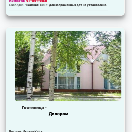
Комната:
VIP коттедж
Свободно:
1 комнат.
Цена:
для запрошенных дат не установлена.
Комната:
Двухкомнатный номер
Свободно:
4 комнат.
Цена:
для запрошенных дат не установлена.
Гостиница -
Дилором
Регион: Иссык-Куль