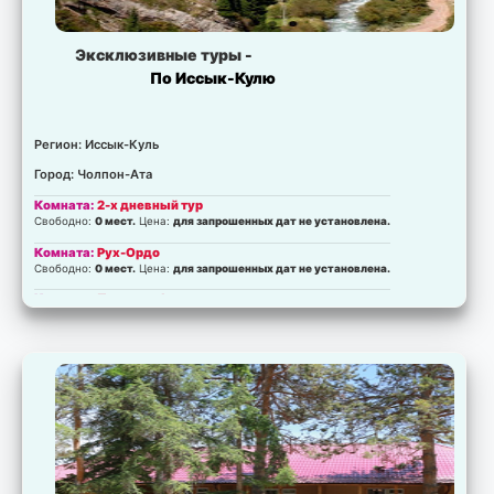
Эксклюзивные туры -
По Иссык-Кулю
Регион: Иссык-Куль
Город: Чолпон-Ата
Комната:
2-х дневный тур
Свободно:
0 мест.
Цена:
для запрошенных дат не установлена.
Комната:
Рух-Ордо
Свободно:
0 мест.
Цена:
для запрошенных дат не установлена.
Комната:
Петроглифы
Свободно:
0 мест.
Цена:
для запрошенных дат не установлена.
Комната:
Музей-заповедник
Свободно:
0 мест.
Цена:
для запрошенных дат не установлена.
Комната:
Ущелье Джеты-Огуз
Свободно:
0 мест.
Цена:
для запрошенных дат не установлена.
Комната:
Экскурсия 2 в 1
Свободно:
0 мест.
Цена:
для запрошенных дат не установлена.
Комната:
Экскурсии по субботам