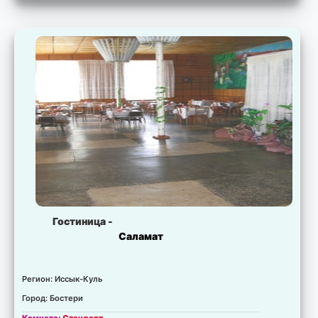
Свободно:
20 мест.
Цена:
для запрошенных дат не установлена.
Комната:
стандарт
Свободно:
10 мест.
Цена:
для запрошенных дат не установлена.
Комната:
люкс
Свободно:
20 мест.
Цена:
для запрошенных дат не установлена.
Гостиница -
Саламат
Регион: Иссык-Куль
Город: Бостери