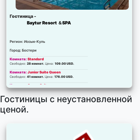
Гостиница -
Baytur Resort ＆SPA
Регион: Иссык-Куль
Город: Бостери
Комната:
Standard
Свободно:
28 комнат.
Цена:
109.00 USD.
Комната:
Junior Suite Queen
Свободно:
41 комнат.
Цена:
176.00 USD.
Комната:
Queen Suite
Свободно:
8 комнат.
Цена:
232.00 USD.
Гостиницы с неустановленной
Комната:
Double J.S
Свободно:
2 комнат.
Цена:
264.00 USD.
ценой.