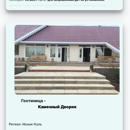
Комната:
Tower Suite Room
Свободно:
12 мест.
Цена:
для запрошенных дат не установлена.
Комната:
Standard Apartment
Свободно:
40 мест.
Цена:
для запрошенных дат не установлена.
Комната:
Family Apartment
Свободно:
24 мест.
Цена:
для запрошенных дат не установлена.
Комната:
Corona Villa
Свободно:
40 мест.
Цена:
для запрошенных дат не установлена.
Комната:
Royal Villa
Свободно:
40 мест.
Цена:
для запрошенных дат не установлена.
Гостиница -
Каменный Дворик
Регион: Иссык-Куль