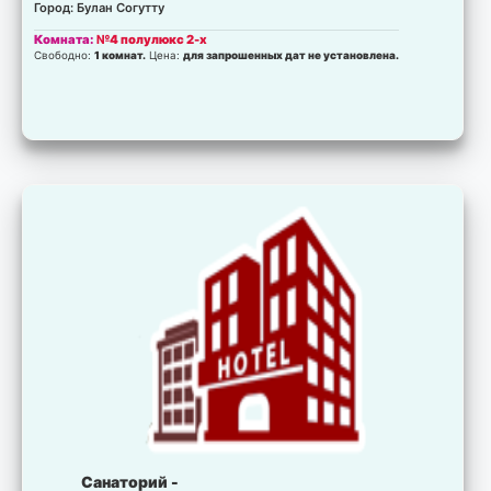
Город: Булан Согутту
Комната:
№4 полулюкс 2-х
Свободно:
1 комнат.
Цена:
для запрошенных дат не установлена.
Санаторий -