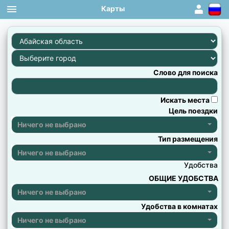
Карты
1
×
×
×
×
×
×
×
×
×
×
×
×
×
×
×
×
×
×
×
×
×
×
×
×
×
×
×
×
×
×
×
×
Слово для поиска
Искать места
Цель поездки
Ничего не выбрано
Тип размещения
Ничего не выбрано
Удобства
ОБЩИЕ УДОБСТВА
Ничего не выбрано
Удобства в комнатах
Ничего не выбрано