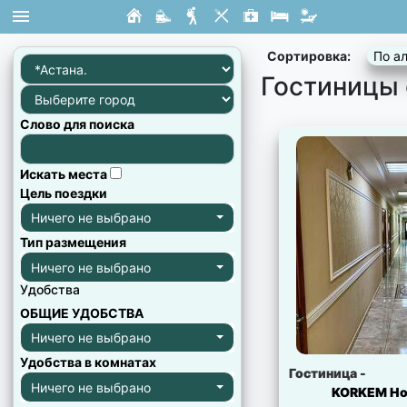
×
×
×
×
×
×
×
×
×
×
×
×
×
×
×
×
×
×
×
×
×
×
×
×
×
×
×
×
×
×
×
×
×
×
×
×
×
×
×
×
×
×
×
×
×
×
×
×
×
×
×
×
×
×
×
×
×
×
×
×
×
×
×
Сортировка:
По а
Гостиницы 
Слово для поиска
Искать места
Цель поездки
Ничего не выбрано
Тип размещения
Ничего не выбрано
Удобства
ОБЩИЕ УДОБСТВА
Ничего не выбрано
Удобства в комнатах
Гостиница -
Ничего не выбрано
KORKEM Hot