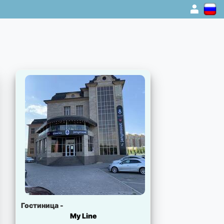
1
Гостиница -
My Line