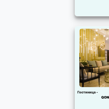
Гостиница -
QO