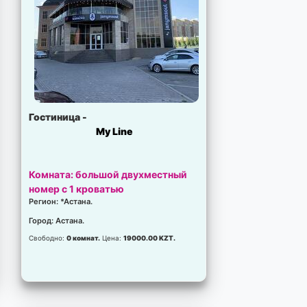
Гостиница -
My Line
Комната: большой двухместный
номер с 1 кроватью
Регион: *Астана.
Город: Астана.
Свободно:
0 комнат.
Цена:
19000.00 KZT.