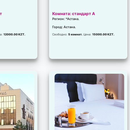
т
Комната: стандарт А
Регион: *Астана.
Город: Астана.
а:
12000.00 KZT.
Свободно:
5 комнат.
Цена:
15000.00 KZT.