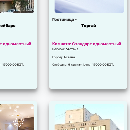
Гостиница -
Бейбарс
Торгай
рт одноместный
Комната: Стандарт одноместный
Регион: *Астана.
Город: Астана.
а:
17000.00 KZT.
Свободно:
9 комнат.
Цена:
17000.00 KZT.