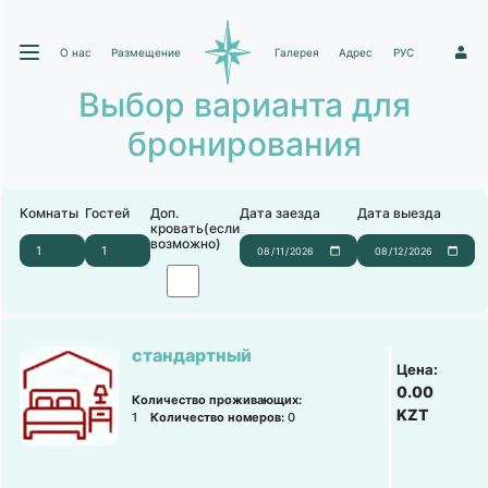
О нас
Размещение
Галерея
Адрес
РУС
1
Выбор варианта для
бронирования
Комнаты
Гостей
Доп.
Дата заезда
Дата выезда
кровать(если
возможно)
стандартный
Цена:
0.00
Количество проживающих:
KZT
1
Количество номеров:
0