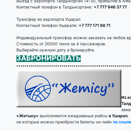
Выезд с аэропорта Талдыкорган 14-30, прибытие в Алм
Контактный телефон в Талдыкоргане:
+7 777 946 37 77
Трансфер из аэропорта Ушарал
Контактный телефон Ушарале:
+7 777 171 68 71
Индивидуальный трансфер можно заказать на любое в
Стоимость от 20000 тенге за 4 пассажиров.
Выбирайте нужную дату и бронируйте.
ЗАБРОНИРОВАТЬ
********************************************************
Из а
Тал
авиа
«Жетысу»
выполняются ежедневные рейсы
в Ушарал
,
на которые можно приобрести билеты он-лайн
по ссыл